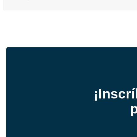
¡Inscr
p